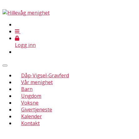
Logg inn
Dåp-Vigsel-Gravferd
Vår menighet
Barn
Ungdom
Voksne
Givertjeneste
Kalender
Kontakt